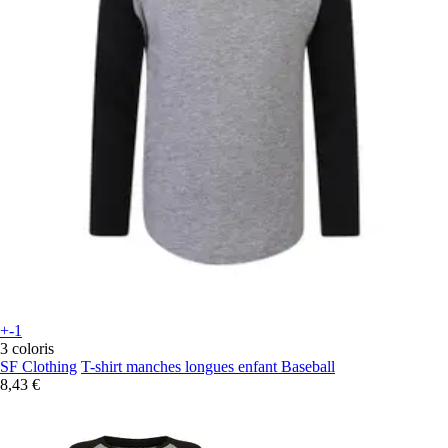
+-1
3 coloris
SF Clothing
T-shirt manches longues enfant Baseball
8,43 €