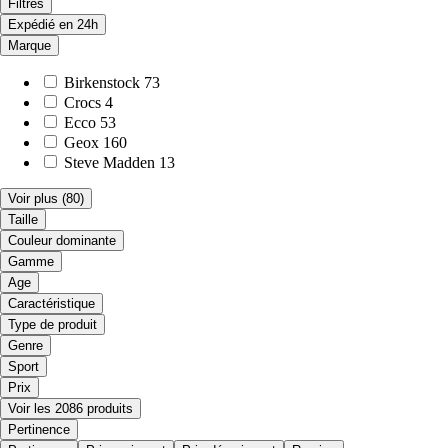
Filtres
Expédié en 24h
Marque
Birkenstock
73
Crocs
4
Ecco
53
Geox
160
Steve Madden
13
Voir plus
(80)
Taille
Couleur dominante
Gamme
Age
Caractéristique
Type de produit
Genre
Sport
Prix
Voir les 2086 produits
Pertinence