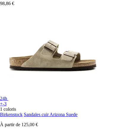
98,86 €
24h
+-3
1 coloris
Birkenstock
Sandales cuir Arizona Suede
À partir de
125,00 €