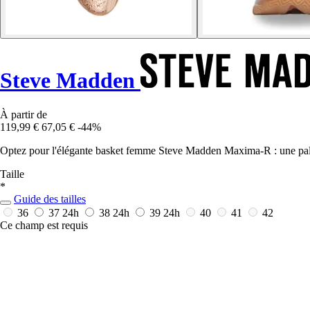
Steve Madden
À partir de
119,99 €
67,05 €
-44%
Optez pour l'élégante basket femme Steve Madden Maxima-R : une palet
Taille
*
Guide des tailles
36
37
24h
38
24h
39
24h
40
41
42
Ce champ est requis