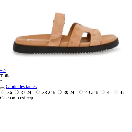
+-2
Taille
*
Guide des tailles
36
37
24h
38
24h
39
24h
40
24h
41
42
Ce champ est requis