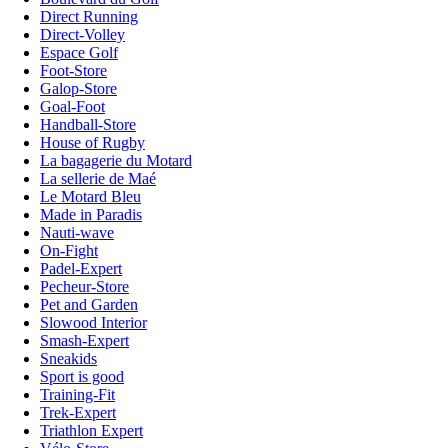
Direct Running
Direct-Volley
Espace Golf
Foot-Store
Galop-Store
Goal-Foot
Handball-Store
House of Rugby
La bagagerie du Motard
La sellerie de Maé
Le Motard Bleu
Made in Paradis
Nauti-wave
On-Fight
Padel-Expert
Pecheur-Store
Pet and Garden
Slowood Interior
Smash-Expert
Sneakids
Sport is good
Training-Fit
Trek-Expert
Triathlon Expert