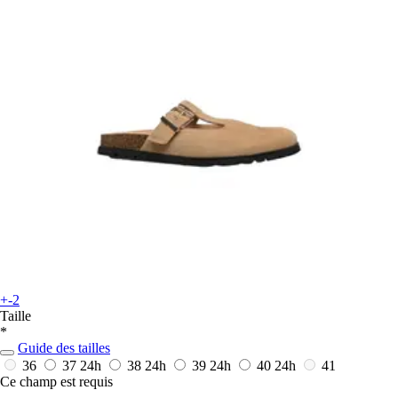
+-2
Taille
*
Guide des tailles
36
37
24h
38
24h
39
24h
40
24h
41
Ce champ est requis