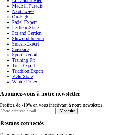
Le Motard Bleu
Made in Paradis
Nauti-wave
On-Fight
Padel-Expert
Pecheur-Store
Pet and Garden
Slowood Interior
Smash-Expert
Sneakids
Sport is good
Training-Fit
Trek-Expert
Triathlon Expert
Vélo-Store
Winter Expert
Abonnez-vous à notre newsletter
Profitez de -10% en vous inscrivant à notre newsletter
S'inscrire
Restons connectés
Retrouvez-nous sur les réseaux sociaux