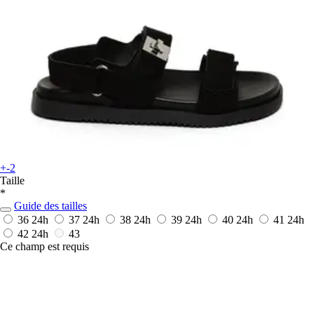
+-2
Taille
*
Guide des tailles
36
24h
37
24h
38
24h
39
24h
40
24h
41
24h
42
24h
43
Ce champ est requis