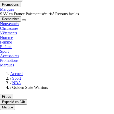
Promotions
Marques
SAV en France
Paiement sécurisé
Retours faciles
Rechercher
Nouveautés
Chaussures
Vêtements
Homme
Femme
Enfants
Sport
Accessoires
Promotions
Marques
Accueil
/
Sport
/
NBA
/
Golden State Warriors
Filtres
Expédié en 24h
Marque