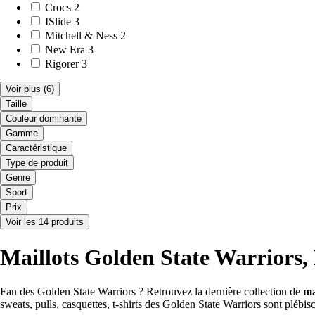
Crocs
2
ISlide
3
Mitchell & Ness
2
New Era
3
Rigorer
3
Voir plus
(6)
Taille
Couleur dominante
Gamme
Caractéristique
Type de produit
Genre
Sport
Prix
Voir les 14 produits
Maillots Golden State Warriors
Fan des Golden State Warriors ? Retrouvez la dernière collection de
ma
sweats, pulls, casquettes, t-shirts des Golden State Warriors sont plébis