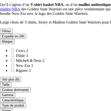
Qu’il s’agisse d’un
T-shirt basket NBA
, ou d’un
maillot authentiqu
maillot NBA
des Golden State Warriors est une pièce vestimentaire qui 
hoodie New Era avec le logo des Golden State Warriors.
Large choix de T-shirts, Jersey et Maillots Golden State Warriors pour
Filtres
Expédié en 24h
Marque
Crocs
2
ISlide
3
Mitchell & Ness
2
New Era
3
Rigorer
3
Voir plus
(6)
Taille
Couleur dominante
Gamme
Caractéristique
Type de produit
Genre