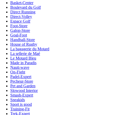
Basket-Center
Boulevard du Golf
Direct Running
Direct-Volley
Espace Golf
Foot-Store
Galop-Store
Goal-Foot
Handball-Store
House of Rugby
La bagagerie du Motard
La sellerie de Maé
Le Motard Bleu
Made in Paradis
Nauti-wave
On-Fight
Padel-Expert
Pecheur-Store
Pet and Garden
Slowood Interior
Smash-Expert
Sneakids
Sport is good
Training-Fit
Trek-Expert