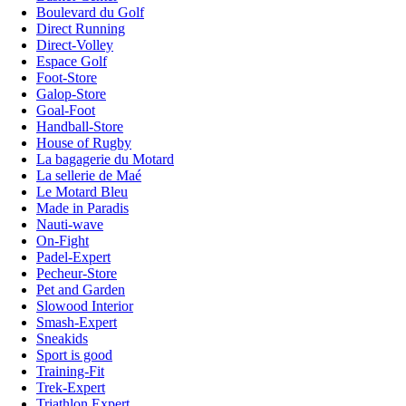
Boulevard du Golf
Direct Running
Direct-Volley
Espace Golf
Foot-Store
Galop-Store
Goal-Foot
Handball-Store
House of Rugby
La bagagerie du Motard
La sellerie de Maé
Le Motard Bleu
Made in Paradis
Nauti-wave
On-Fight
Padel-Expert
Pecheur-Store
Pet and Garden
Slowood Interior
Smash-Expert
Sneakids
Sport is good
Training-Fit
Trek-Expert
Triathlon Expert