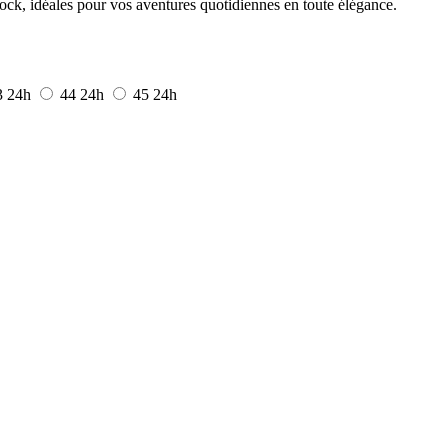
tock, idéales pour vos aventures quotidiennes en toute élégance.
3
24h
44
24h
45
24h