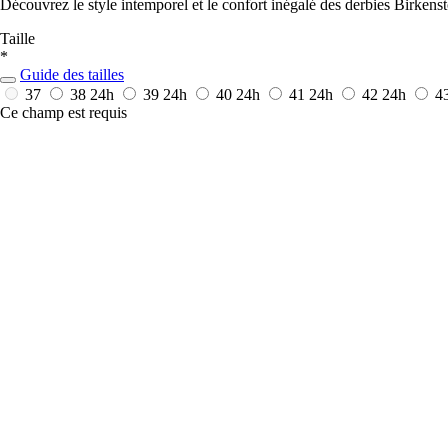
Découvrez le style intemporel et le confort inégalé des derbies Birkens
Taille
*
Guide des tailles
37
38
24h
39
24h
40
24h
41
24h
42
24h
4
Ce champ est requis