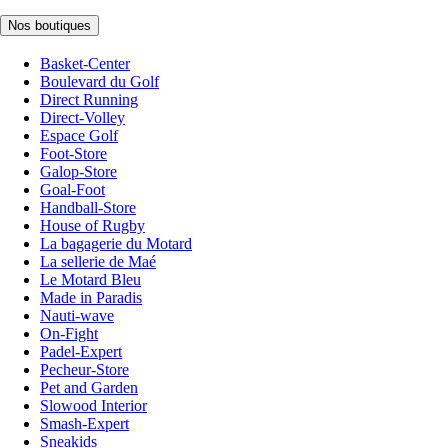
Nos boutiques
Basket-Center
Boulevard du Golf
Direct Running
Direct-Volley
Espace Golf
Foot-Store
Galop-Store
Goal-Foot
Handball-Store
House of Rugby
La bagagerie du Motard
La sellerie de Maé
Le Motard Bleu
Made in Paradis
Nauti-wave
On-Fight
Padel-Expert
Pecheur-Store
Pet and Garden
Slowood Interior
Smash-Expert
Sneakids