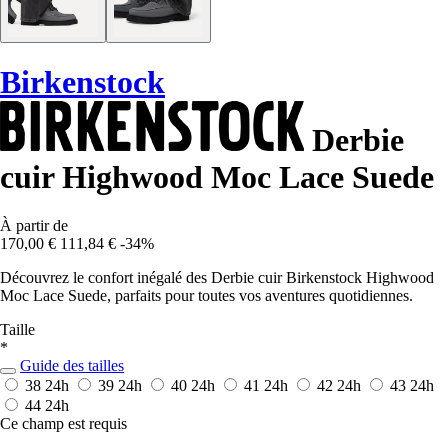
Birkenstock
Derbie
cuir Highwood Moc Lace Suede
À partir de
170,00 €
111,84 €
-34%
Découvrez le confort inégalé des Derbie cuir Birkenstock Highwood
Moc Lace Suede, parfaits pour toutes vos aventures quotidiennes.
Taille
*
Guide des tailles
38
24h
39
24h
40
24h
41
24h
42
24h
43
24h
44
24h
Ce champ est requis