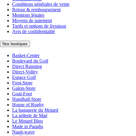
Conditions générales de vente
Retour & remboursement
Mentions légales
Moyens de paiement
Tarifs et options de livraison
Avis de confidentialité
Nos boutiques
Basket-Center
Boulevard du Golf
Direct Running
Direct-Volley
Espace Golf
Foot-Store
Galop-Store
Goal-Foot
Handball-Store
House of Rugby
La bagagerie du Motard
La sellerie de Maé
Le Motard Bleu
Made in Paradis
Nauti-wave