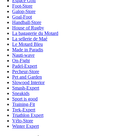
Espace Golf
Foot-Store
Galop-Store
Goal-Foot
Handball-Store
House of Rugby
La bagagerie du Motard
La sellerie de Maé
Le Motard Bleu
Made in Paradis
Nauti-wave
On-Fight
Padel-Expert
Pecheur-Store
Pet and Garden
Slowood Interior
Smash-Expert
Sneakids
Sport is good
Training-Fit
Trek-Expert
Triathlon Expert
Vélo-Store
Winter Expert