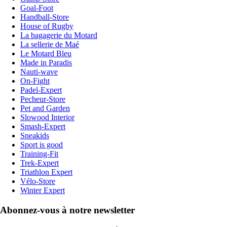
Goal-Foot
Handball-Store
House of Rugby
La bagagerie du Motard
La sellerie de Maé
Le Motard Bleu
Made in Paradis
Nauti-wave
On-Fight
Padel-Expert
Pecheur-Store
Pet and Garden
Slowood Interior
Smash-Expert
Sneakids
Sport is good
Training-Fit
Trek-Expert
Triathlon Expert
Vélo-Store
Winter Expert
Abonnez-vous à notre newsletter