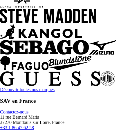
Découvrir toutes nos marques
SAV en France
Contactez-nous
11 rue Bernard Maris
37270 Montlouis-sur-Loire, France
+33 1 86 47 62 58