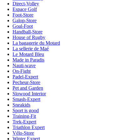
Direct-Volley
Espace Golf
Foot-Store
Galop-Store
Goal-Foot
Handball-Store
House of Rugby
La bagagerie du Motard
La sellerie de Maé
Le Motard Bleu
Made in Paradis
Nauti-wave
On-Fight
Padel-Expert
Pecheur-Store
Pet and Garden
Slowood Interior
Smash-Expert
Sneakids
Sport is good
Training-Fit
Trek-Expert
Triathlon Expert
Vélo-Store
Winter Expert