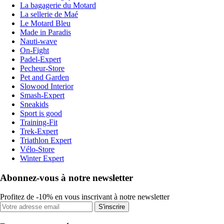
La bagagerie du Motard
La sellerie de Maé
Le Motard Bleu
Made in Paradis
Nauti-wave
On-Fight
Padel-Expert
Pecheur-Store
Pet and Garden
Slowood Interior
Smash-Expert
Sneakids
Sport is good
Training-Fit
Trek-Expert
Triathlon Expert
Vélo-Store
Winter Expert
Abonnez-vous à notre newsletter
Profitez de -10% en vous inscrivant à notre newsletter
S'inscrire