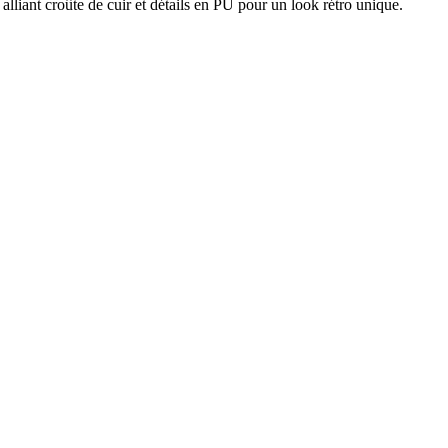
iant croûte de cuir et détails en PU pour un look rétro unique.