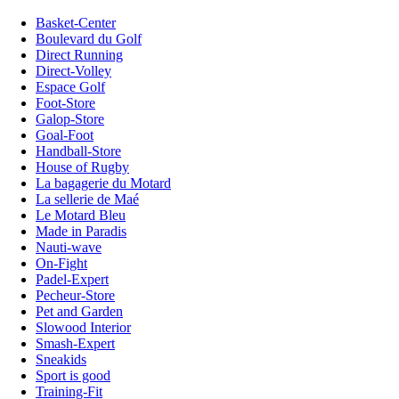
Basket-Center
Boulevard du Golf
Direct Running
Direct-Volley
Espace Golf
Foot-Store
Galop-Store
Goal-Foot
Handball-Store
House of Rugby
La bagagerie du Motard
La sellerie de Maé
Le Motard Bleu
Made in Paradis
Nauti-wave
On-Fight
Padel-Expert
Pecheur-Store
Pet and Garden
Slowood Interior
Smash-Expert
Sneakids
Sport is good
Training-Fit