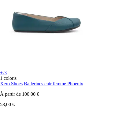
+-3
1 coloris
Xero Shoes
Ballerines cuir femme Phoenix
À partir de
100,00 €
58,00 €