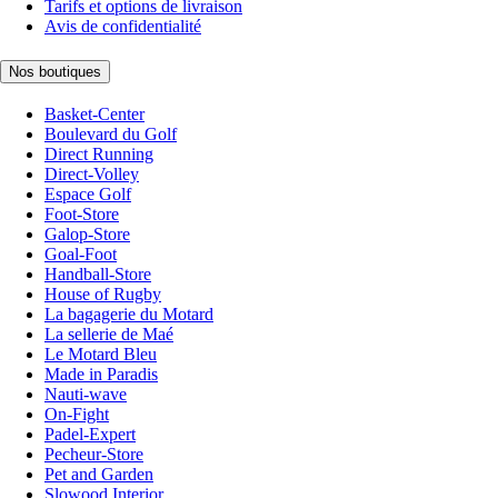
Tarifs et options de livraison
Avis de confidentialité
Nos boutiques
Basket-Center
Boulevard du Golf
Direct Running
Direct-Volley
Espace Golf
Foot-Store
Galop-Store
Goal-Foot
Handball-Store
House of Rugby
La bagagerie du Motard
La sellerie de Maé
Le Motard Bleu
Made in Paradis
Nauti-wave
On-Fight
Padel-Expert
Pecheur-Store
Pet and Garden
Slowood Interior