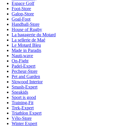
Espace Golf
Foot-Store
Galop-Store
Goal-Foot
Handball-Store
House of Rugby
La bagagerie du Motard
La sellerie de Maé
Le Motard Bleu
Made in Paradis
Nauti-wave
On-Fight
Padel-Expert
Pecheur-Store
Pet and Garden
Slowood Interior
Smash-Expert
Sneakids
Sport is good
Training-Fit
Trek-Expert
Triathlon Expert
Vélo-Store
Winter Expert