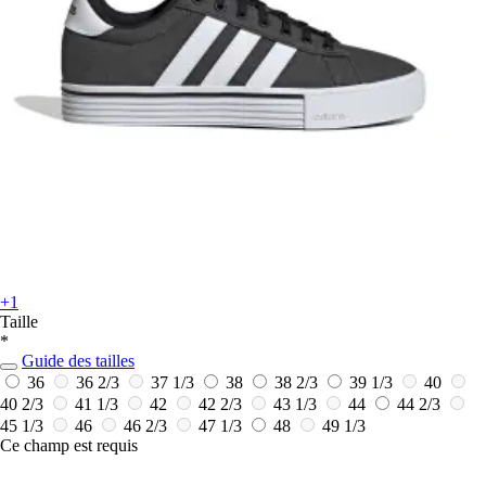
+1
Taille
*
Guide des tailles
36
36 2/3
37 1/3
38
38 2/3
39 1/3
40
40 2/3
41 1/3
42
42 2/3
43 1/3
44
44 2/3
45 1/3
46
46 2/3
47 1/3
48
49 1/3
Ce champ est requis