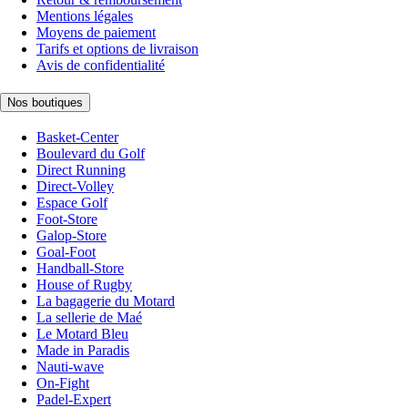
Mentions légales
Moyens de paiement
Tarifs et options de livraison
Avis de confidentialité
Nos boutiques
Basket-Center
Boulevard du Golf
Direct Running
Direct-Volley
Espace Golf
Foot-Store
Galop-Store
Goal-Foot
Handball-Store
House of Rugby
La bagagerie du Motard
La sellerie de Maé
Le Motard Bleu
Made in Paradis
Nauti-wave
On-Fight
Padel-Expert