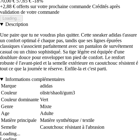
70,00 €
57,65 €
-18%
+2,88 €
offerts sur votre prochaine commande
Crédités après
validation de votre commande
Loading...
Description
Une paire que tu ne voudras plus quitter. Cette sneaker adidas t'assure
un confort optimal é chaque pas, tandis que ses lignes épurées
classiques s'associent parfaitement avec un pantalon de survétement
casual ou un chino sophistiqué. Sa tige légére est équipée d'une
doublure douce pour envelopper ton pied de confort. Le renfort
robuste é l'avant-pied et la semelle extérieure en caoutchouc résistent é
tout ce que la journée te réserve. Enfile-la et c'est parti.
Informations complémentaires
Marque
adidas
Couleur
olistr/shaoli/gum3
Couleur dominante
Vert
Genre
Mixte
Age
Adulte
Matière principale
Matière synthétique / textile
Semelle
Caoutchouc résistant à l'abrasion
Loading...
Loading...