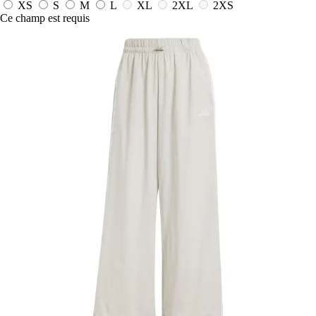
XS
S
M
L
XL
2XL
2XS
Ce champ est requis