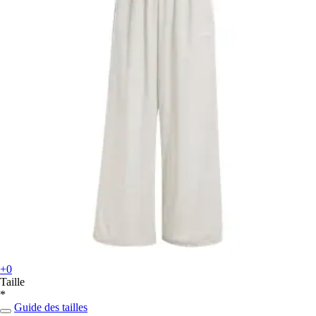
+0
Taille
*
Guide des tailles