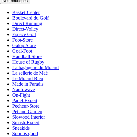
Nos boutiques
Basket-Center
Boulevard du Golf
Direct Running
Direct-Volley
Espace Golf
Foot-Store
Galop-Store
Goal-Foot
Handball-Store
House of Rugby
La bagagerie du Motard
La sellerie de Maé
Le Motard Bleu
Made in Paradis
Nauti-wave
On-Fight
Padel-Expert
Pecheur-Store
Pet and Garden
Slowood Interior
Smash-Expert
Sneakids
Sport is good