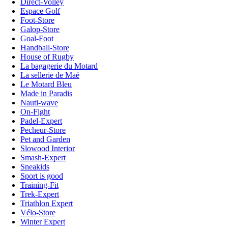
Direct-Volley
Espace Golf
Foot-Store
Galop-Store
Goal-Foot
Handball-Store
House of Rugby
La bagagerie du Motard
La sellerie de Maé
Le Motard Bleu
Made in Paradis
Nauti-wave
On-Fight
Padel-Expert
Pecheur-Store
Pet and Garden
Slowood Interior
Smash-Expert
Sneakids
Sport is good
Training-Fit
Trek-Expert
Triathlon Expert
Vélo-Store
Winter Expert