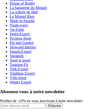
House of Rugby
La bagagerie du Motard
La sellerie de Maé
Le Motard Bleu
Made in Paradis
Nauti-wave
On-Fight
Padel-Expert
Pecheur-Store
Pet and Garden
Slowood Interior
Smash-Expert
Sneakids
Sport is good
Training-Fit
Trek-Expert
Triathlon Expert
Vélo-Store
Winter Expert
Abonnez-vous à notre newsletter
Profitez de -10% en vous inscrivant à notre newsletter
S'inscrire