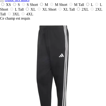
XS
S
S Short
M
M Short
M Tall
L
L
Short
L Tall
XL
XL Short
XL Tall
2XL
2XL
Tall
3XL
4XL
Ce champ est requis