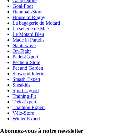
Galop-Store
Goal-Foot
Handball-Store
House of Rugby
La bagagerie du Motard
La sellerie de Maé
Le Motard Bleu
Made in Paradis
Nauti-wave
On-Fight
Padel-Expert
Pecheur-Store
Pet and Garden
Slowood Interior
Smash-Expert
Sneakids
Sport is good
Training-Fit
Trek-Expert
Triathlon Expert
Vélo-Store
Winter Expert
Abonnez-vous à notre newsletter