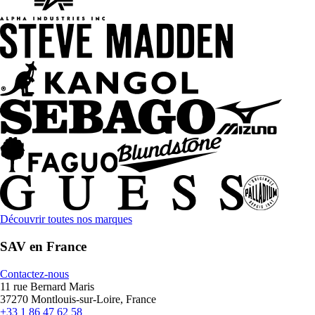
Découvrir toutes nos marques
SAV en France
Contactez-nous
11 rue Bernard Maris
37270 Montlouis-sur-Loire, France
+33 1 86 47 62 58