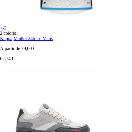
+-2
2 coloris
Kappa
Maillot 24h Le Mans
À partir de
79,00 €
62,74 €