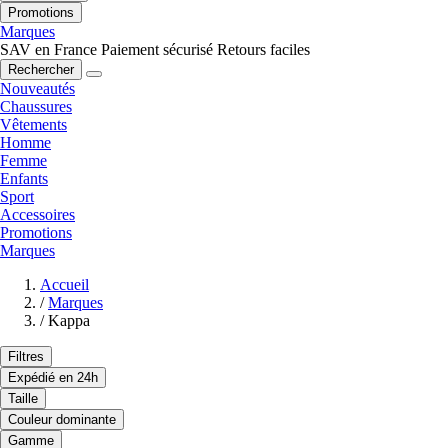
Promotions
Marques
SAV en France
Paiement sécurisé
Retours faciles
Rechercher
Nouveautés
Chaussures
Vêtements
Homme
Femme
Enfants
Sport
Accessoires
Promotions
Marques
Accueil
/
Marques
/
Kappa
Filtres
Expédié en 24h
Taille
Couleur dominante
Gamme