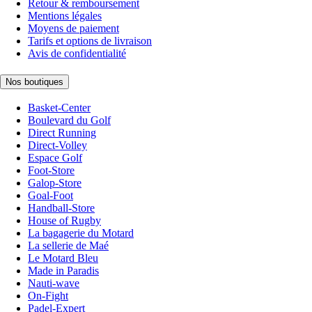
Retour & remboursement
Mentions légales
Moyens de paiement
Tarifs et options de livraison
Avis de confidentialité
Nos boutiques
Basket-Center
Boulevard du Golf
Direct Running
Direct-Volley
Espace Golf
Foot-Store
Galop-Store
Goal-Foot
Handball-Store
House of Rugby
La bagagerie du Motard
La sellerie de Maé
Le Motard Bleu
Made in Paradis
Nauti-wave
On-Fight
Padel-Expert