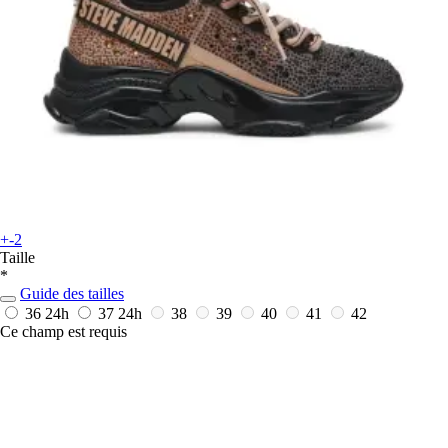
+-2
Taille
*
Guide des tailles
36
24h
37
24h
38
39
40
41
42
Ce champ est requis