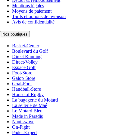
Retour & remboursement
Mentions légales
Moyens de paiement
Tarifs et options de livraison
Avis de confidentialité
Nos boutiques
Basket-Center
Boulevard du Golf
Direct Running
Direct-Volley
Espace Golf
Foot-Store
Galop-Store
Goal-Foot
Handball-Store
House of Rugby
La bagagerie du Motard
La sellerie de Maé
Le Motard Bleu
Made in Paradis
Nauti-wave
On-Fight
Padel-Expert