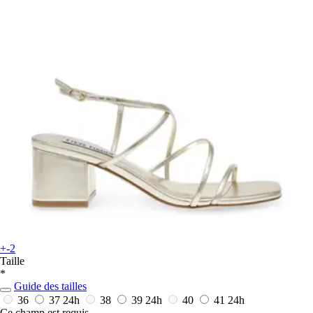
+-2
Taille
*
Guide des tailles
36
37
24h
38
39
24h
40
41
24h
Ce champ est requis