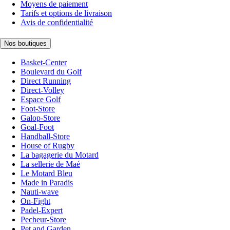
Moyens de paiement
Tarifs et options de livraison
Avis de confidentialité
Nos boutiques
Basket-Center
Boulevard du Golf
Direct Running
Direct-Volley
Espace Golf
Foot-Store
Galop-Store
Goal-Foot
Handball-Store
House of Rugby
La bagagerie du Motard
La sellerie de Maé
Le Motard Bleu
Made in Paradis
Nauti-wave
On-Fight
Padel-Expert
Pecheur-Store
Pet and Garden