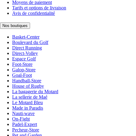
Moyens de paiement
Tarifs et options de livraison
Avis de confidentialité
Nos boutiques
Basket-Center
Boulevard du Golf
Direct Running
Direct-Volley
Espace Golf
Foot-Store
Galop-Store
Goal-Foot
Handball-Store
House of Rugby
La bagagerie du Motard
La sellerie de Maé
Le Motard Bleu
Made in Paradis
Nauti-wave
On-Fight
Padel-Expert
Pecheur-Store
Pet and Garden