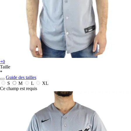
+0
Taille
*
Guide des tailles
S
M
L
XL
Ce champ est requis