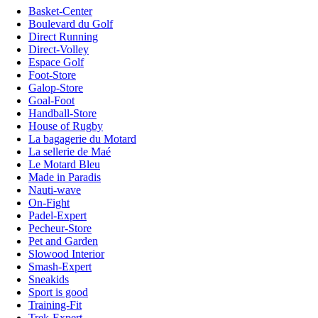
Basket-Center
Boulevard du Golf
Direct Running
Direct-Volley
Espace Golf
Foot-Store
Galop-Store
Goal-Foot
Handball-Store
House of Rugby
La bagagerie du Motard
La sellerie de Maé
Le Motard Bleu
Made in Paradis
Nauti-wave
On-Fight
Padel-Expert
Pecheur-Store
Pet and Garden
Slowood Interior
Smash-Expert
Sneakids
Sport is good
Training-Fit
Trek-Expert