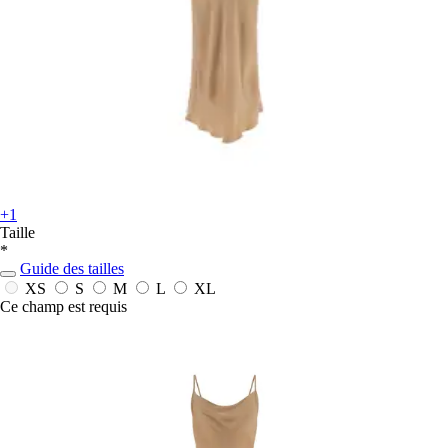
+1
Taille
*
Guide des tailles
XS
S
M
L
XL
Ce champ est requis