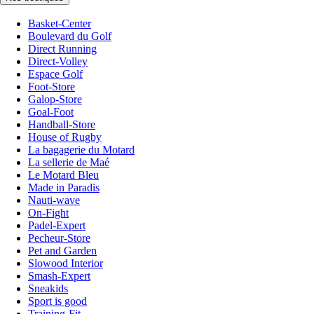
Basket-Center
Boulevard du Golf
Direct Running
Direct-Volley
Espace Golf
Foot-Store
Galop-Store
Goal-Foot
Handball-Store
House of Rugby
La bagagerie du Motard
La sellerie de Maé
Le Motard Bleu
Made in Paradis
Nauti-wave
On-Fight
Padel-Expert
Pecheur-Store
Pet and Garden
Slowood Interior
Smash-Expert
Sneakids
Sport is good
Training-Fit