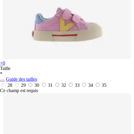
+0
Taille
*
Guide des tailles
28
29
30
31
32
33
34
35
Ce champ est requis