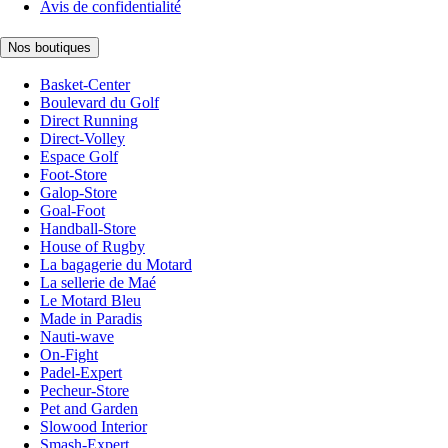
Avis de confidentialité
Nos boutiques
Basket-Center
Boulevard du Golf
Direct Running
Direct-Volley
Espace Golf
Foot-Store
Galop-Store
Goal-Foot
Handball-Store
House of Rugby
La bagagerie du Motard
La sellerie de Maé
Le Motard Bleu
Made in Paradis
Nauti-wave
On-Fight
Padel-Expert
Pecheur-Store
Pet and Garden
Slowood Interior
Smash-Expert