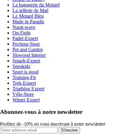
La bagagerie du Motard
La sellerie de Maé
Le Motard Bleu
Made in Paradis
Nauti-wave
On-Fight
Padel-Expert
Pecheur-Store
Pet and Garden
Slowood Interior
Smash-Expert
Sneakids
Sport is good
Training-Fit
Trek-Expert
Triathlon Expert
Vélo-Store
Winter Expert
Abonnez-vous à notre newsletter
Profitez de -10% en vous inscrivant à notre newsletter
S'inscrire